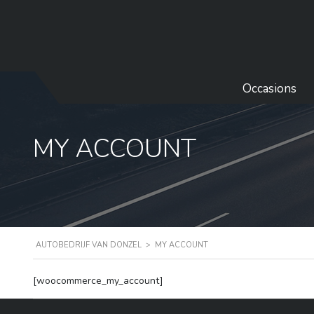
Occasions
MY ACCOUNT
AUTOBEDRIJF VAN DONZEL
>
MY ACCOUNT
[woocommerce_my_account]