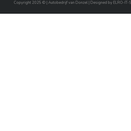
Copyright 2025 © | Autobedrijf van Donzel | Designed by ELRO-IT-So